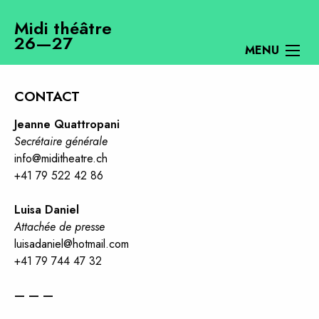
Midi théâtre
26—27
MENU
CONTACT
Jeanne Quattropani
Secrétaire générale
info@miditheatre.ch
+41 79 522 42 86
Luisa Daniel
Attachée de presse
luisadaniel@hotmail.com
‭+41 79 744 47 32‬
— — —